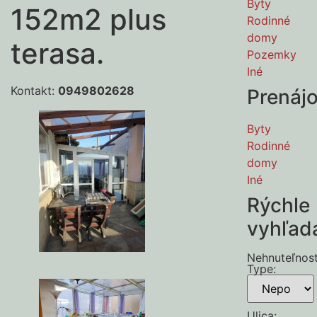
Byty
152m2 plus
Rodinné
domy
terasa.
Pozemky
Iné
Kontakt:
0949802628
Prenáj
Byty
Rodinné
domy
Iné
Rýchle
vyhľad
Nehnuteľnos
Type
:
Ulica
: