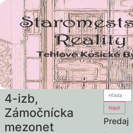
4-izb,
Zámočnícka
Predaj
mezonet