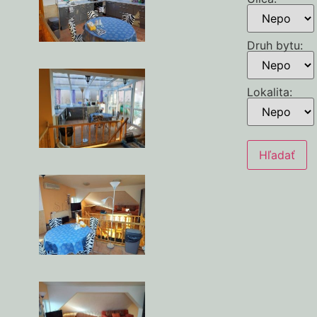
Druh bytu
:
Lokalita
: