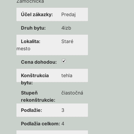
Zámočnícka
Účel zákazky
:
Predaj
Druh bytu
:
4izb
Lokalita
:
Staré
mesto
Cena dohodou
:
Konštrukcia
tehla
bytu
:
Stupeň
čiastočná
rekonštrukcie
:
Podlažie
:
3
Podlažia celkom
:
4