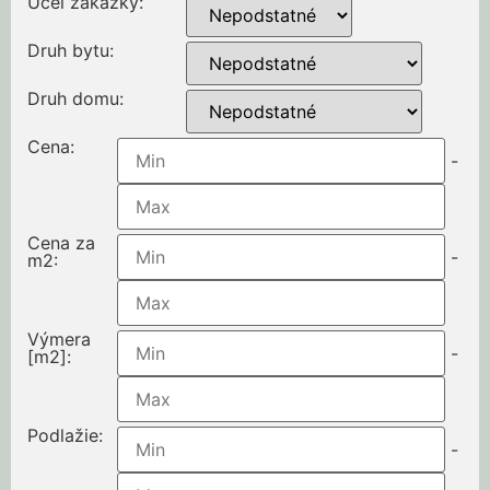
Účel zákazky
:
Druh bytu
:
Druh domu
:
Cena
:
-
Cena za
-
m2
:
Výmera
-
[m2]
:
Podlažie
:
-