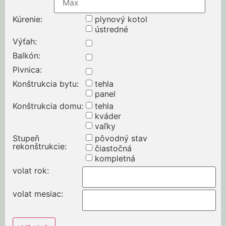
Kúrenie
:
plynový kotol
ústredné
Výťah
:
Balkón
:
Pivnica
:
Konštrukcia bytu
:
tehla
panel
Konštrukcia domu
:
tehla
kváder
vaľky
Stupeň
pôvodný stav
rekonštrukcie
:
čiastočná
kompletná
volat rok
:
volat mesiac
: