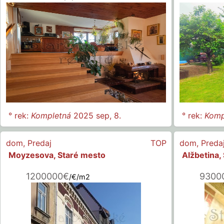
° rek:
Kompletná
2025 sep, 8.
° rek:
Komp
dom
,
Predaj
TOP
dom
,
Preda
Moyzesova, Staré mesto
Alžbetina,
1200000€
9300
/€/m2