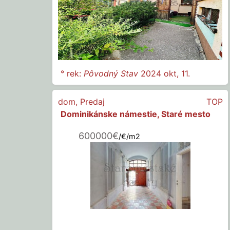
° rek:
Pôvodný Stav
2024 okt, 11.
dom
,
Predaj
TOP
Dominikánske námestie, Staré mesto
600000€
/€/m2