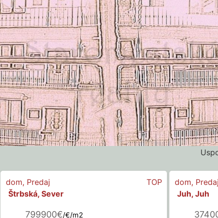
Uspo
dom
,
Predaj
TOP
dom
,
Preda
Štrbská, Sever
Juh, Juh
799900€
3740
/€/m2