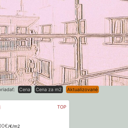
riadať:
Cena
Cena za m2
Aktualizované
j
TOP
00€
/€/m2