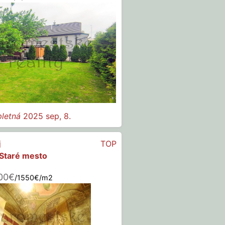
letná
2025 sep, 8.
j
TOP
 Staré mesto
00€
/1550€/m2