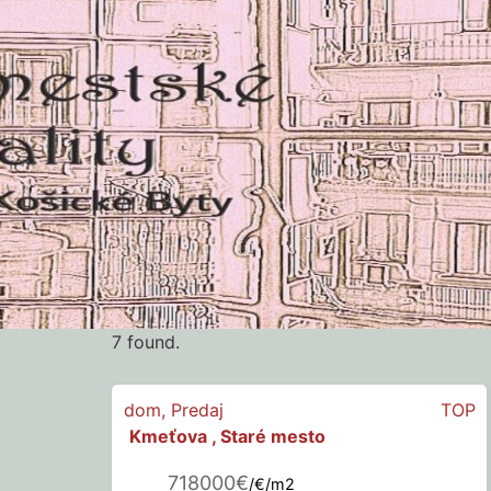
7 found.
dom
,
Predaj
TOP
Kmeťova , Staré mesto
718000€
/€/m2