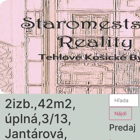
2izb.,42m2,
úplná,3/13,
Predaj
Jantárová,