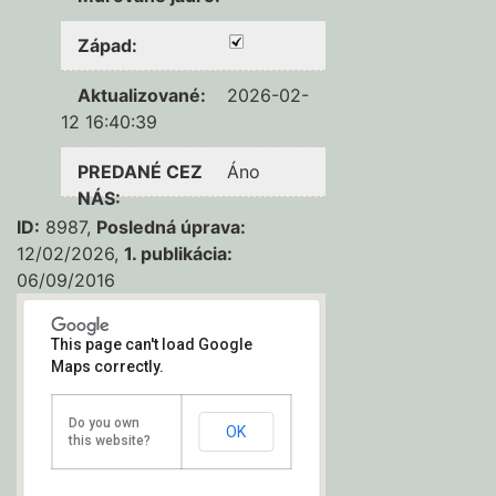
Západ
:
Aktualizované
:
2026-02-
12 16:40:39
PREDANÉ CEZ
Áno
NÁS
:
ID:
8987,
Posledná úprava:
12/02/2026,
1. publikácia:
06/09/2016
This page can't load Google
Maps correctly.
2izb.,42m2,
Do you own
OK
this website?
úplná,3/13,
Jantárová, Juh