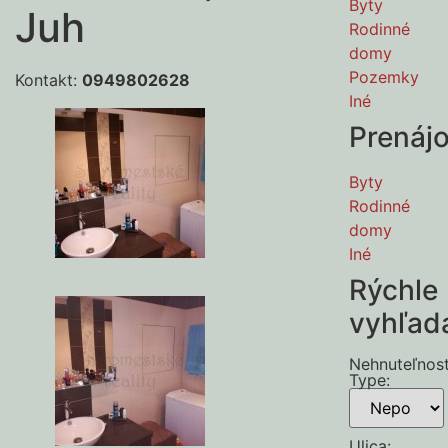
Byty
Juh
Rodinné
domy
Pozemky
Kontakt:
0949802628
Iné
Prenáj
Byty
Rodinné
domy
Iné
Rýchle
vyhľad
Nehnuteľnos
Type
:
Ulica
: