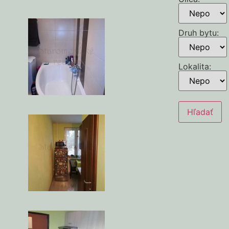
Druh bytu
:
Lokalita
: