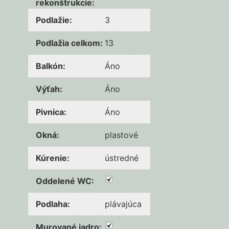
rekonštrukcie
:
Podlažie
:
3
Podlažia celkom
:
13
Balkón
:
Áno
Výťah
:
Áno
Pivnica
:
Áno
Okná
:
plastové
Kúrenie
:
ústredné
Oddelené WC
:
Podlaha
:
plávajúca
Murované jadro
: