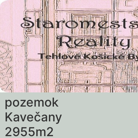
pozemok
Kavečany
2955m2