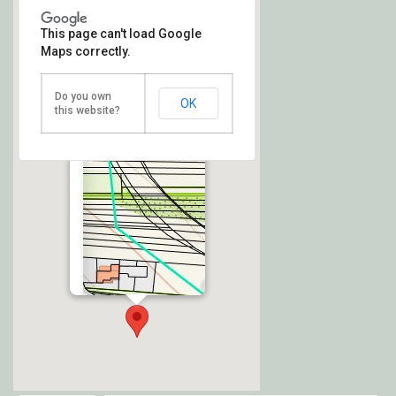
This page can't load Google
Maps correctly.
pozemok Kavečany
Do you own
OK
this website?
2955m2